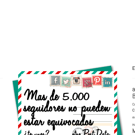
E
B
C
c
e
H
M