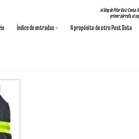
el blog de Pilar Ruiz Costa. 
primer párrafo, el seg
cio
Índice de entradas
A propósito de otro Post Data