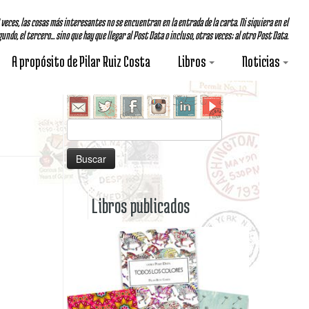
A veces, las cosas más interesantes no se encuentran en la entrada de la carta. Ni siquiera en el
undo, el tercero... sino que hay que llegar al Post Data o incluso, otras veces; al otro Post Data.
A propósito de Pilar Ruiz Costa
Libros
Noticias
Buscar:
Libros publicados