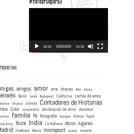
#caféartepara3
Reproductor
de
vídeo
00:00
03:36
TIQUETAS:
amor
amigas
amigos
arte
Atenas
Bali
bares
enarés
cartas de amor
Berlín
California
boda
Budapest
Contadores de Historias
comida
atalina
Chueca
risis
Cuba
declaración de amor
desamor
cumpleaños
familia
fe
fotografía
hijos
Grecia
ventos
Ganges
India
Ibiza
lugares
libros
La Habana
ong Kong
adrid
micropost
maltrato
Mario
muerte
miedo