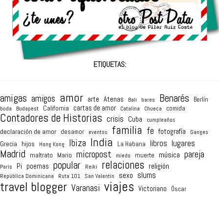
ETIQUETAS:
amor
amigas
Benarés
amigos
arte
Atenas
Berlín
Bali
bares
cartas de amor
California
comida
boda
Budapest
Catalina
Chueca
Contadores de Historias
crisis
Cuba
cumpleaños
familia
fe
fotografía
declaración de amor
desamor
eventos
Ganges
India
Ibiza
lugares
libros
hijos
Grecia
La Habana
Hong Kong
Madrid
micropost
pareja
música
maltrato
Mario
muerte
miedo
relaciones
popular
religión
Pi
poemas
París
Reiki
sexo
slums
República Dominicana
Ruta 101
San Valentín
viajes
travel blogger
Varanasi
Victoriano
Óscar