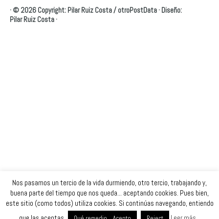
·
© 2026 Copyright: Pilar Ruiz Costa /
otroPostData
·
Diseño:
Pilar Ruiz Costa
·
Nos pasamos un tercio de la vida durmiendo, otro tercio, trabajando y,
buena parte del tiempo que nos queda... aceptando cookies. Pues bien,
este sitio (como todos) utiliza cookies. Si continúas navegando, entiendo
que las aceptas.
Leer más...
Qué remedio... Acepto
Reject