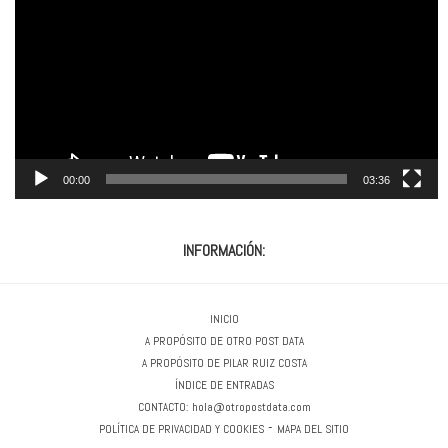
vídeo
00:00
03:36
INFORMACIÓN:
INICIO
A PROPÓSITO DE OTRO POST DATA
A PROPÓSITO DE PILAR RUIZ COSTA
ÍNDICE DE ENTRADAS
CONTACTO:
hola@otropostdata.com
-
POLÍTICA DE PRIVACIDAD Y COOKIES
MAPA DEL SITIO