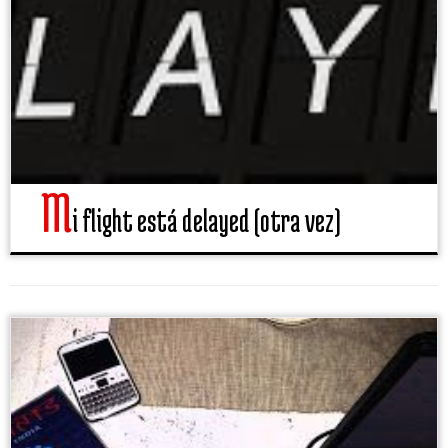
m
i flight está delayed (otra vez)