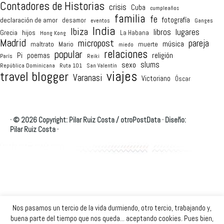
Contadores de Historias
crisis
Cuba
cumpleaños
familia
fe
fotografía
declaración de amor
desamor
eventos
Ganges
India
Ibiza
lugares
libros
hijos
Grecia
La Habana
Hong Kong
Madrid
micropost
pareja
música
maltrato
Mario
muerte
miedo
relaciones
popular
religión
Pi
poemas
París
Reiki
sexo
slums
República Dominicana
Ruta 101
San Valentín
viajes
travel blogger
Varanasi
Victoriano
Óscar
·
© 2026 Copyright: Pilar Ruiz Costa /
otroPostData
·
Diseño:
Pilar Ruiz Costa
·
Nos pasamos un tercio de la vida durmiendo, otro tercio, trabajando y,
buena parte del tiempo que nos queda... aceptando cookies. Pues bien,