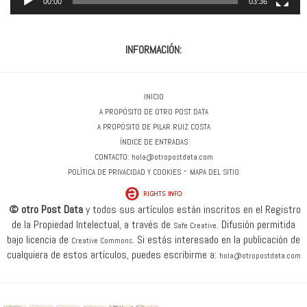
00:00
03:36
INFORMACIÓN:
INICIO
A PROPÓSITO DE OTRO POST DATA
A PROPÓSITO DE PILAR RUIZ COSTA
ÍNDICE DE ENTRADAS
CONTACTO:
hola@otropostdata.com
-
POLÍTICA DE PRIVACIDAD Y COOKIES
MAPA DEL SITIO
© otro Post Data
y todos sus artículos están inscritos en el Registro
de la Propiedad Intelectual, a través de
.
Difusión permitida
Safe Creative
bajo licencia de
.
Si estás interesado en la publicación de
Creative Commons
cualquiera de estos artículos, puedes escribirme a:
hola@otropostdata.com