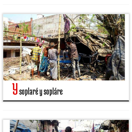
Y
soplaré y sopláre