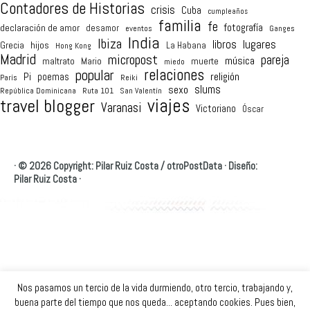
Contadores de Historias
crisis
Cuba
cumpleaños
familia
fe
fotografía
declaración de amor
desamor
eventos
Ganges
India
Ibiza
lugares
libros
hijos
Grecia
La Habana
Hong Kong
Madrid
micropost
pareja
música
maltrato
Mario
muerte
miedo
relaciones
popular
religión
Pi
poemas
París
Reiki
sexo
slums
República Dominicana
Ruta 101
San Valentín
viajes
travel blogger
Varanasi
Victoriano
Óscar
·
© 2026 Copyright: Pilar Ruiz Costa /
otroPostData
·
Diseño:
Pilar Ruiz Costa
·
Nos pasamos un tercio de la vida durmiendo, otro tercio, trabajando y,
buena parte del tiempo que nos queda... aceptando cookies. Pues bien,