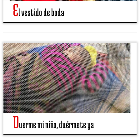
E
l vestido de boda
D
uerme mi niño, duérmete ya