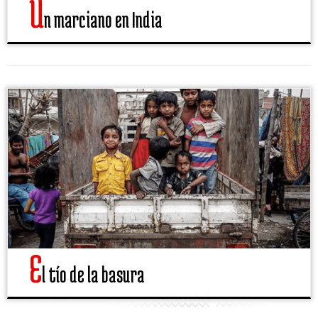
U
n marciano en India
E
l tío de la basura