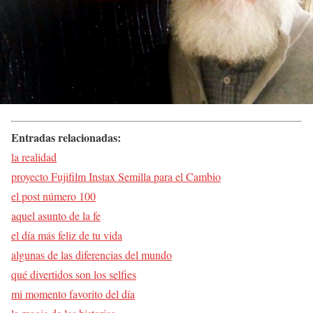
Entradas relacionadas:
la realidad
proyecto Fujifilm Instax Semilla para el Cambio
el post número 100
aquel asunto de la fe
el día más feliz de tu vida
algunas de las diferencias del mundo
qué divertidos son los selfies
mi momento favorito del día