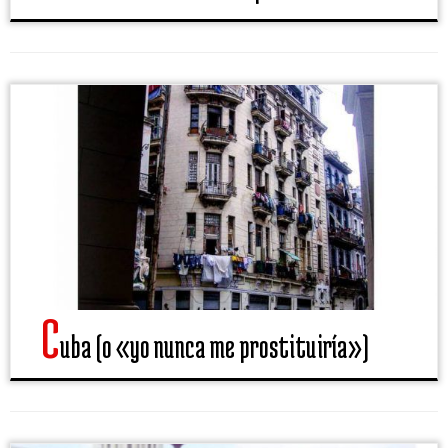
C
uba (o «yo nunca me prostituiría»)