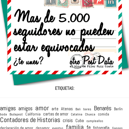
ETIQUETAS:
amor
amigas
Benarés
amigos
arte
Atenas
Berlín
Bali
bares
cartas de amor
California
comida
boda
Budapest
Catalina
Chueca
Contadores de Historias
crisis
Cuba
cumpleaños
familia
fe
fotografía
declaración de amor
desamor
eventos
Ganges