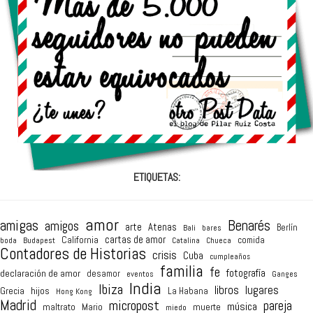
ETIQUETAS:
amor
amigas
Benarés
amigos
arte
Atenas
Berlín
Bali
bares
cartas de amor
California
comida
boda
Budapest
Catalina
Chueca
Contadores de Historias
crisis
Cuba
cumpleaños
familia
fe
fotografía
declaración de amor
desamor
eventos
Ganges
India
Ibiza
lugares
libros
hijos
Grecia
La Habana
Hong Kong
Madrid
micropost
pareja
música
maltrato
Mario
muerte
miedo