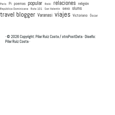
relaciones
popular
religión
Pi
poemas
París
Reiki
sexo
slums
República Dominicana
Ruta 101
San Valentín
viajes
travel blogger
Varanasi
Victoriano
Óscar
·
© 2026 Copyright: Pilar Ruiz Costa /
otroPostData
·
Diseño:
Pilar Ruiz Costa
·