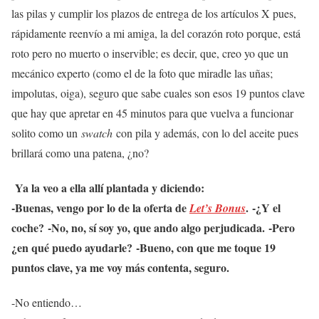
las pilas y cumplir los plazos de entrega de los artículos X pues,
rápidamente reenvío a mi amiga, la del corazón roto porque, está
roto pero no muerto o inservible; es decir, que, creo yo que un
mecánico experto (como el de la foto que miradle las uñas;
impolutas, oiga), seguro que sabe cuales son esos 19 puntos clave
que hay que apretar en 45 minutos para que vuelva a funcionar
solito como un
swatch
con pila y además, con lo del aceite pues
brillará como una patena, ¿no?
Ya la veo a ella allí plantada y diciendo:
-Buenas, vengo por lo de la oferta de
.
-¿Y el
Let’s Bonus
coche?
-No, no, sí soy yo, que ando algo perjudicada.
-Pero
¿en qué puedo ayudarle?
-Bueno, con que me toque 19
puntos clave, ya me voy más contenta, seguro.
-No entiendo…