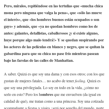
Pero, míralos, repitiéndose en las tertulias que «mucha chica
mona pero ninguna que valga la pena», que «sólo las mueve
el interés», que «los hombres buenos están ocupados o son
gays» y además, que «ya no quedan hombres como los de
antes: galantes, detallistas, caballerosos ¡y si existe alguno,
huye porque algo malo tendrá!» Y se quedan suspirando por
los actores de las películas en blanco y negro, que se quitan la
gabardina para que su chica no pase frío mientras pasean
bajo las farolas de las calles de Manhattan.
A saber. Quizá es que soy una dama y con esos otros; con los que
gustan de mujeres fatales… no acabo de tener
feeling
. Quizá es
que soy una privilegiada. Lo soy en todo en la vida, ¿cómo no
ombres
serlo en esto? Pero los h
que me envuelven (da igual en
calidad de qué), me tratan como a una princesa. Soy una cotizada
acompañante a fiestas y viajes ¿será por aquello del mundo, porte