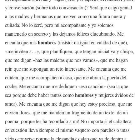
y conversación (sobre todo conversación)? Será que caigo genial
a las madres y hermanas que me ven como una futura nuera y
cuñada. No lo seré, pero mi acompañante y yo solemos
mantenerlo en secreto y las dejamos felices elucubrando. Me
hombres
encanta que mis
(insisto: da igual en calidad de qué),
«me inviten a…», que planifiquen, que tengan iniciativa y chispa,
que me digan «haz las maletas que nos vamos», que me hagan
reír, que me supongan un reto interesante. Me encanta que me
cuiden, que me acompañen a casa, que me abran la puerta del
coche. Me encanta que me dediquen «esa canción» (sea la que
hombres
sea porque debe haber tantas como
y mujeres ávidos de
amor). Me encanta que me digan que hoy estoy preciosa, que me
envíen flores, que me manden un fragmento de un texto, de un
poema ¡porque les ha recordado a mí! No importa si el caballero
en cuestión lleva siempre el mismo vaquero con parches o unas
viejas converse porque la elegancia es algo que va de dentro a