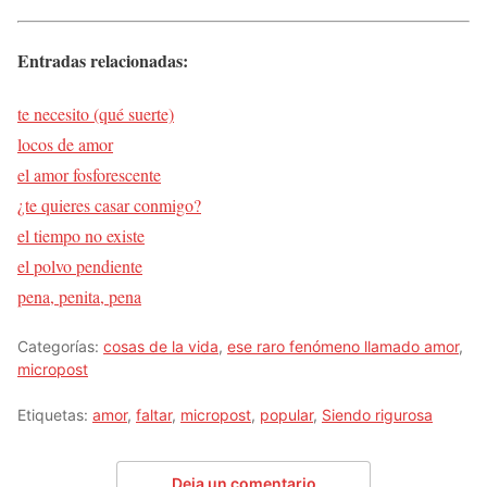
Entradas relacionadas:
te necesito (qué suerte)
locos de amor
el amor fosforescente
¿te quieres casar conmigo?
el tiempo no existe
el polvo pendiente
pena, penita, pena
Categorías:
cosas de la vida
,
ese raro fenómeno llamado amor
,
micropost
Etiquetas:
amor
,
faltar
,
micropost
,
popular
,
Siendo rigurosa
Deja un comentario