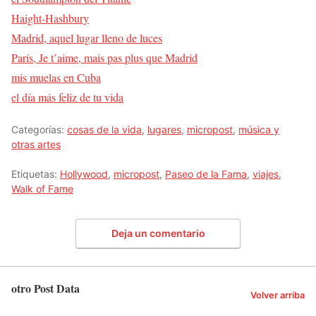
Haight-Hashbury
Madrid, aquel lugar lleno de luces
París, Je t’aime, mais pas plus que Madrid
mis muelas en Cuba
el día más feliz de tu vida
Categorías:
cosas de la vida
,
lugares
,
micropost
,
música y
otras artes
Etiquetas:
Hollywood
,
micropost
,
Paseo de la Fama
,
viajes
,
Walk of Fame
Deja un comentario
otro Post Data
Volver arriba