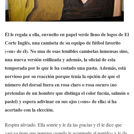
Él le regala a ella, envuelto en papel verde lleno de logos de El
Corte Inglés, una camiseta de su equipo de fútbol favorito
(«su» de él). No una de esas temibles camisetas inmensas sino,
una nueva versión estilizada y además, la oficial de esta
temporada por lo que le ha costado una pasta. Además, está
nervioso por su reacción porque tenía la opción de que el
número del dorsal fuera en rosa claro o rosa oscuro (no
pretendas de un hombre que distinga el color fucsia, salmón o
pastel) y espera adivinar en sus ojos («sus» de ella) si ha
acertado con la elección.
Respira aliviado. Ella sonríe y le da las gracias y él le dice que
«así ya tiene que ponerse cuando le acompañe al partido» y le da