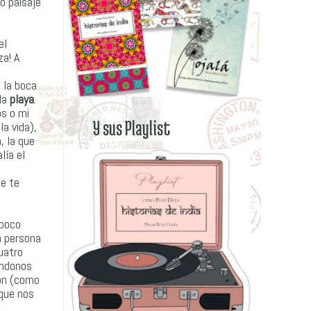
do paisaje
el
za! A
 la boca
 la
playa
.
os o mi
Y sus Playlist
a vida),
, la que
lía el
ue te
 poco
a persona
cuatro
éndonos
ión (como
 que nos