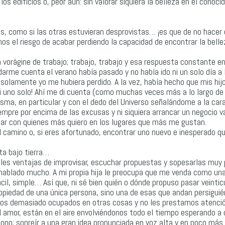
s edificios o, peor aún: sin valorar siquiera la belleza en el conoci
s, como si las otras estuvieran desprovistas… ¡es que de no hacer 
os el riesgo de acabar perdiendo la capacidad de encontrar la belle
vorágine de trabajo; trabajo, trabajo y esa respuesta constante en
rme cuenta el verano había pasado y no había ido ni un solo día a
 solamente yo me hubiera perdido. A la vez, había hecho que mis hij
i uno solo! Ahí me di cuenta (como muchas veces más a lo largo de l
sma, en particular y con el dedo del Universo señalándome a la cara
empre por encima de las excusas y ni siquiera arrancar un negocio va
rutar con quienes más quiero en los lugares que más me gustan.
 camino o, si eres afortunado, encontrar uno nuevo e inesperado q
ta bajo tierra…
iples ventajas de improvisar, escuchar propuestas y sopesarlas muy
e hablado mucho. A mi propia hija le preocupa que me venda como un
ácil, simple… Así que, ni sé bien quién o dónde propuso pasar veinti
piedad de una única persona, sino una de esas que andan persigui
damos demasiado ocupados en otras cosas y no les prestamos atenc
el amor, están en el aire envolviéndonos todo el tiempo esperando a
sono; sonreír a una gran idea pronunciada en voz alta y en poco más