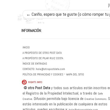
←
Cariño, espero que te guste (o cómo romper tu 
INFORMACIÓN:
INICIO
A PROPÓSITO DE OTRO POST DATA
A PROPÓSITO DE PILAR RUIZ COSTA
ÍNDICE DE ENTRADAS
CONTACTO:
hola@otropostdata.com
-
POLÍTICA DE PRIVACIDAD Y COOKIES
MAPA DEL SITIO
© otro Post Data
y todos sus artículos están inscritos e
el Registro de la Propiedad Intelectual, a través de
Safe
.
Difusión permitida bajo licencia de
.
S
Creative
Creative Commons
estás interesado en la publicación de cualquiera de estos
artículos, puedes escribirme a:
hola@otropostdata.com