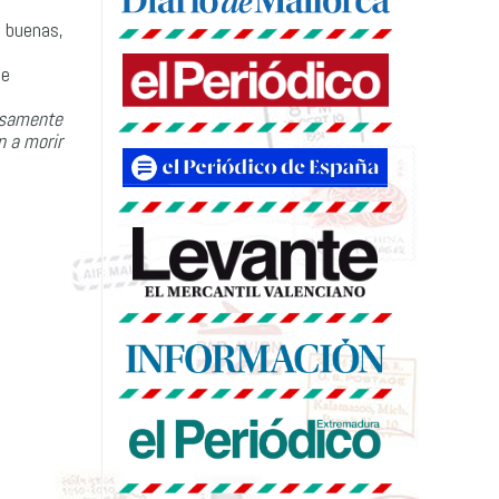
s buenas,
ne
iosamente
n a morir