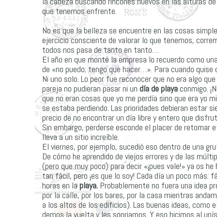
la cabeza buscando rincones nuevos en las alturas de lo
que tenemos enfrente.
No es que la belleza se encuentre en las cosas simple
ejercicio consciente de valorar lo que tenemos, correm
todos nos pasa de tanto en tanto…
El año en que monté la empresa lo recuerdo como una 
de «no puedo; tengo que hacer…». Para cuando quise da
Ni uno solo. Lo peor fue reconocer que no era algo que
pareja no pudieran pasar ni un
día de playa
conmigo. ¡N
que no eran cosas que yo me perdía sino que era yo mi
se estaba perdiendo. Las prioridades debieran estar si
precio de no encontrar un día libre y entero que disf
Sin embargo, perderse esconde el placer de retomar el
lleva a un sitio increíble.
El viernes, por ejemplo, sucedió eso dentro de una gru
De cómo he aprendido de viejos errores y de las múlt
(pero que muy poco) para decir «¡pues vale!» ya os h
tan fácil, pero ¡es que lo soy! Cada día un poco más: f
horas en la
playa.
Probablemente no fuera una idea pro
por la calle, por los bares, por la casa mientras an
a los altos de los edificios). Las buenas ideas, como 
demos la vuelta y les sonriamos. Y eso hicimos al uní