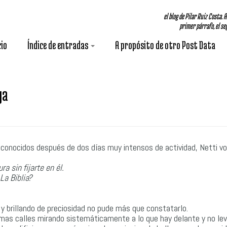
el blog de Pilar Ruiz Costa. 
primer párrafo, el seg
cio
Índice de entradas
A propósito de otro Post Data
ya
conocidos después de dos días muy intensos de actividad, Netti vo
a sin fijarte en él.
La Biblia?
 y brillando de preciosidad no pude más que constatarlo.
mas calles mirando sistemáticamente a lo que hay delante y no le