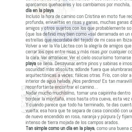
aparcamos quehaceres y los cambiamos por mochila, 
día en la playa
.
Incluso la hora de camino con Cristina en moto fue r
profunda, envueltas en risas y ganas, muchas ganas de
amigos y otros sujetos con los que probablemente sol
(que Isa definió muy bien como «sal derramada en un m
estrellas que recordaba del tejado de mi casa en Ibiz
Volver a ver la Vía Láctea con la alegría de amigos que
cerrar los ojos entre risas y más risas ¡por cualquie
la cara. Ver amanecer. Ver el cielo oscurísimo tornarse
playa
se llena. Desayunar entre pinos y sabinas e irno
oscuridad más absoluta, adonde fuera que alumbraras 
arquitectónicas a veces; fálicas otras. Frío, con olor a
interior de agua helada. ¡Nos perdimos! Es tan maravil
reconfortante encontrar el camino…
Nadar mucho muchísimo, tomar una caipirinha dentro del
bordear la montaña, irnos hasta otra cueva, esta vez
Y cuando parece que todo ha terminado, te das cuenta
vuelta; esa hora que te separa de casa coincidió con u
de nuevo encendido en rosa, naranja y púrpura (y fijarn
intenso de tierra mojada de los campos arados.
Tan simple como un día en la playa
, como una buena c