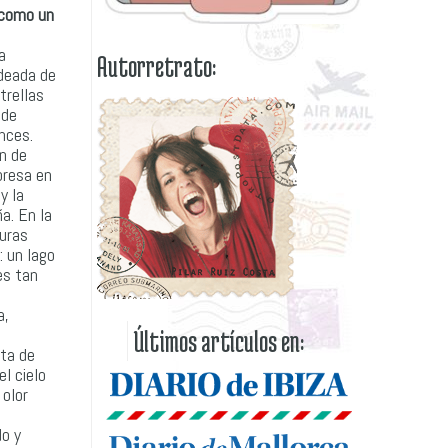
 como un
a
Autorretrato:
deada de
trellas
 de
nces.
ón de
presa en
y la
a. En la
turas
: un lago
es tan
a,
Últimos artículos en:
uta de
l cielo
 olor
do y