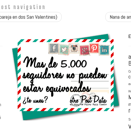
Post navigation
pareja en dos San Valentines)
Nana de a
E
B
C
c
e
H
M
m
n
r
i
S