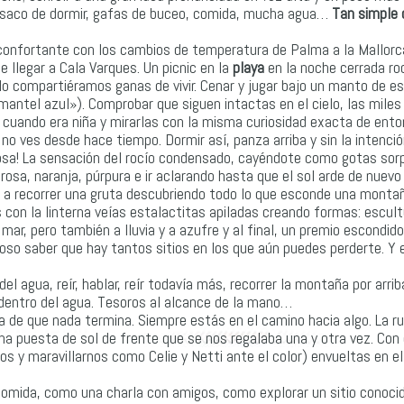
saco de dormir, gafas de buceo, comida, mucha agua…
Tan simple
econfortante con los cambios de temperatura de Palma a la Mallorc
 llegar a Cala Varques. Un picnic en la
playa
en la noche cerrada ro
o compartiéramos ganas de vivir. Cenar y jugar bajo un manto de es
antel azul»). Comprobar que siguen intactas en el cielo, las miles
a cuando era niña y mirarlas con la misma curiosidad exacta de ento
 no ves desde hace tiempo. Dormir así, panza arriba y sin la intenci
r cosa! La sensación del rocío condensado, cayéndote como gotas sor
 rosa, naranja, púrpura e ir aclarando hasta que el sol arde de nuevo 
s a recorrer una gruta descubriendo todo lo que esconde una montañ
con la linterna veías estalactitas apiladas creando formas: escul
 mar, pero también a lluvia y a azufre y al final, un premio escondido
loso saber que hay tantos sitios en los que aún puedes perderte. Y 
 agua, reír, hablar, reír todavía más, recorrer la montaña por arrib
 dentro del agua. Tesoros al alcance de la mano…
 de que nada termina. Siempre estás en el camino hacia algo. La r
na puesta de sol de frente que se nos regalaba una y otra vez. Con e
os y maravillarnos como Celie y Netti ante el color) envueltas en el
omida, como una charla con amigos, como explorar un sitio conoci