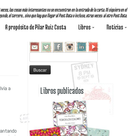
A veces, las cosas más interesantes no se encuentran en la entrada de la carta. Ni siquiera en el
undo, el tercero... sino que hay que llegar al Post Data o incluso, otras veces; al otro Post Data.
A propósito de Pilar Ruiz Costa
Libros
Noticias
Buscar:
lvía a
Libros publicados
vantando