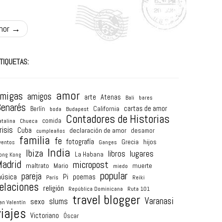
mor
→
TIQUETAS:
amor
amigas
amigos
arte
Atenas
Bali
bares
enarés
cartas de amor
Berlín
California
boda
Budapest
Contadores de Historias
comida
atalina
Chueca
risis
Cuba
declaración de amor
desamor
cumpleaños
familia
fe
fotografía
hijos
Grecia
ventos
Ganges
India
Ibiza
lugares
libros
La Habana
ong Kong
adrid
micropost
maltrato
Mario
muerte
miedo
popular
pareja
úsica
Pi
poemas
París
Reiki
elaciones
religión
República Dominicana
Ruta 101
travel blogger
Varanasi
sexo
slums
an Valentín
viajes
Victoriano
Óscar