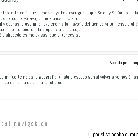
contestarte aquí, que como veo ya has averiguado que Salou y S. Carles de la
ejos de dónde yo vivo, como a unos 150 km.
y apenas lo uso ni lo llevo encima la mayoría del tiempo vi tu mensaje al d
ue hacer respecto a la propuesta ahí lo dejé.
ó o alrededores me avisas, que entonces sí.
Accede para res
ue mi fuerte no es la geografía ;) Habría estado genial volver a vernos (irían
r que ser tú la de cruzar el charco…
Post navigation
por si se acaba el m