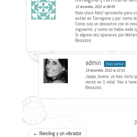
15 diciembre, 2012 at 08:55
Hola chica feliz! aprovecho para 
están en Tarragona y por tanto l
Como soy un desastre con el movil 
siguiente, y como no había nada q
Si alguna vez apareces por Matar
Besazos
admin
Post author
19 diciembre, 2012 at 22:51
Jajaja, bueno, ya has visto q
veces en 1 vida). Vas a tene
Besazos,
←
Riesling y un vibrador