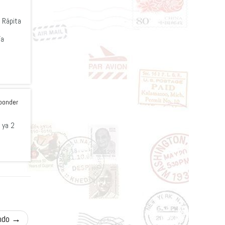
 Rápita
ía
ponder
 ya 2
undo
→