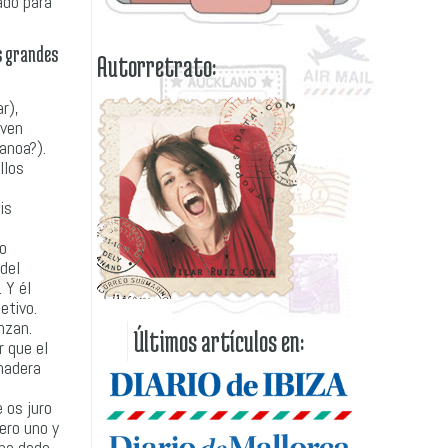
ado para
s grandes
Autorretrato:
r),
iven
anoa?).
llos
is
do
del
 Y él
etivo.
nzan.
Últimos artículos en:
r que el
 madera
 os juro
ero uno y
 ha dado