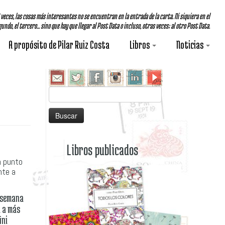
A veces, las cosas más interesantes no se encuentran en la entrada de la carta. Ni siquiera en el
undo, el tercero... sino que hay que llegar al Post Data o incluso, otras veces; al otro Post Data.
A propósito de Pilar Ruiz Costa
Libros
Noticias
Buscar:
Libros publicados
n punto
nte a
a semana
a a más
¡ni