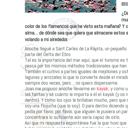
ens
¿De
mun
color de los flamencos que he visto esta mañana? Y c
alma… de dónde sea que quiera que almacene estos sen
volando a mi alrededor.
Anoche llegué a Sant Carles de La Ràpita, un pequeño 
parte del Delta del Ebro.
Tal es la importancia del mar aquí, que el turismo es t
pesca por los mismos métodos tradicionales que han i
También el cultivo a partes iguales de mejillones y ost
lagunas y arrozales lo que lo convierte desde el mira
siempre dos veces, pero… no quiero dispersarme.
Joan me propuso anoche llevarme en
kayak,
y como un
las tantas y sé cuánto le importa a él el kayak (y os
dentro). Y como los ojos le brillaban mucho, pero qu
soy una flojucha (que lo soy). O para dentro diciendo 
pedía por favor, por favor, que alguien le pusiera un p
concentrara lo suficiente aún sería capaz de oírlo.
Así que mi respuesta espontánea fue la que tuvo que 