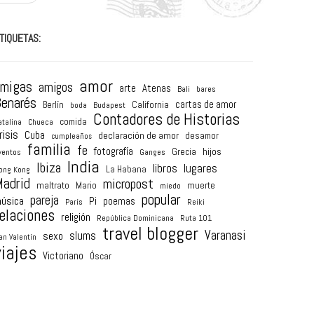
TIQUETAS:
amor
amigas
amigos
arte
Atenas
Bali
bares
enarés
cartas de amor
Berlín
California
boda
Budapest
Contadores de Historias
comida
atalina
Chueca
risis
Cuba
declaración de amor
desamor
cumpleaños
familia
fe
fotografía
hijos
Grecia
ventos
Ganges
India
Ibiza
lugares
libros
La Habana
ong Kong
adrid
micropost
maltrato
Mario
muerte
miedo
popular
pareja
úsica
Pi
poemas
París
Reiki
elaciones
religión
República Dominicana
Ruta 101
travel blogger
Varanasi
sexo
slums
an Valentín
viajes
Victoriano
Óscar