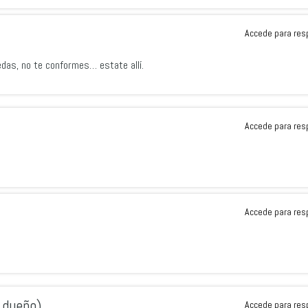
Accede para res
edas, no te conformes… estate allí.
Accede para res
Accede para res
n dueño)
Accede para res