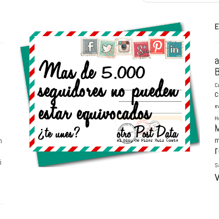
E
B
C
c
e
H
M
m
n
r
i
S