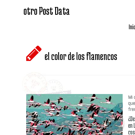
otro Post Data
Ini
el color de los flamencos
Mi 
que
fre
¿De
en 
cos