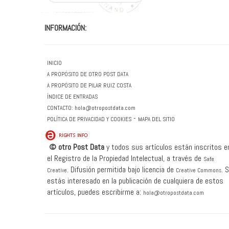
INFORMACIÓN:
INICIO
A PROPÓSITO DE OTRO POST DATA
A PROPÓSITO DE PILAR RUIZ COSTA
ÍNDICE DE ENTRADAS
CONTACTO:
hola@otropostdata.com
-
POLÍTICA DE PRIVACIDAD Y COOKIES
MAPA DEL SITIO
© otro Post Data
y todos sus artículos están inscritos e
el Registro de la Propiedad Intelectual, a través de
Safe
.
Difusión permitida bajo licencia de
.
S
Creative
Creative Commons
estás interesado en la publicación de cualquiera de estos
artículos, puedes escribirme a:
hola@otropostdata.com