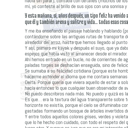
habla sin parar), contaba con detalles (muchos de lo
mí, yo contesté al brillo de sus ojos con una sonrisa y
Y esta mañana, sí, años después, un tipo feliz ha veni
que él y también arena y salitre y vida… todas esas cosa
Y me iba enseñando el paisaje hablando y hablando (po
contándome sobre las antiguas rutas de transporte de 
alrededor del arroz, hasta que hemos llegado al punto
Y así, primero mi kayak y después el suyo, que ya da
espejos que había visto al amanecer desde el mirador.
Ahí hemos entrado en un bucle, no de corrientes de ag
paladas torpes se deshacían enseguida, sino de felici
Se sumaba a su felicidad cotidiana (porque este hombre 
hacerme entender el idioma que me contara semanas at
Delta. Porque quería que viviera aquello de estar a so
hacía entonces lo que cualquier buen observador de a
No puedo describiros nada más. No puedo y quizá es l
Es que… era la textura del agua transparente sobre tod
horizonte no existía, porque el cielo se difuminaba c
gastadas formando un bosque de árboles invertidos d
Y entre todos aquellos colores grises, verdes y violet
que lo he hecho con cuidado, con todo el respeto del 
luego otro. Y aunque os juro que no era mi intención 