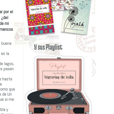
r por el
 ¿del
de mi
lamencos
a buena
Y sus Playlist
 es la
de lagos,
bes pasen
he hasta
 a
 como que
 de Uri
que si me
bla y