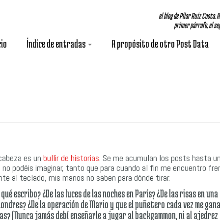
el blog de Pilar Ruiz Costa. 
primer párrafo, el seg
cio
Índice de entradas
A propósito de otro Post Data
cabeza es un
bullir de historias
. Se me acumulan los posts hasta u
 no podéis imaginar, tanto que para cuando al fin me encuentro fre
nte al teclado, mis manos no saben para dónde tirar.
 qué escribo? ¿De las luces de las noches en París? ¿De las risas en un
Londres? ¿De la operación de Mario y que el puñetero cada vez me gan
as? (Nunca jamás debí enseñarle a jugar al backgammon, ni al ajedrez 