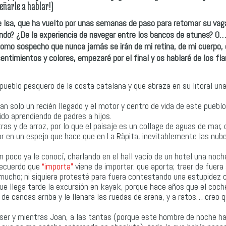
eñarle a hablar!)
 Isa, que ha vuelto por unas semanas de paso para retomar su vaga
do? ¿De la experiencia de navegar entre los bancos de atunes? O…
omo sospecho que nunca jamás se irán de mi retina, de mi cuerpo, 
timientos y colores, empezaré por el final y os hablaré de los f
pueblo pesquero de la costa catalana y que abraza en su litoral un
an solo un recién llegado y el motor y centro de vida de este pueblo
do aprendiendo de padres a hijos.
ras y de arroz, por lo que el paisaje es un collage de aguas de mar, 
dor en un espejo que hace que en La Ràpita, inevitablemente las nu
 poco ya le conocí, charlando en el hall vacío de un hotel una noc
 recuerdo que
“importa”
viene de importar: que aporta; traer de fuera
e mucho; ni siquiera protesté para fuera contestando una estupidez
que llega tarde la excursión en kayak, porque hace años que el coche
ar de canoas arriba y le llenara las ruedas de arena, y a ratos… creo 
ser y mientras Joan, a las tantas (porque este hombre de noche ha