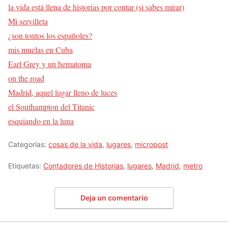
la vida está llena de historias por contar (si sabes mirar)
Mi servilleta
¿son tontos los españoles?
mis muelas en Cuba
Earl Grey y un hematoma
on the road
Madrid, aquel lugar lleno de luces
el Southampton del Titanic
esquiando en la luna
Categorías:
cosas de la vida
,
lugares
,
micropost
Etiquetas:
Contadores de Historias
,
lugares
,
Madrid
,
metro
Deja un comentario