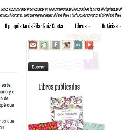
A veces, las cosas más interesantes no se encuentran en la entrada de la carta. Ni siquiera en el
undo, el tercero... sino que hay que llegar al Post Data o incluso, otras veces; al otro Post Data.
A propósito de Pilar Ruiz Costa
Libros
Noticias
Buscar:
o esta
Libros publicados
ano y el
do de
jopé que
empo que
sin