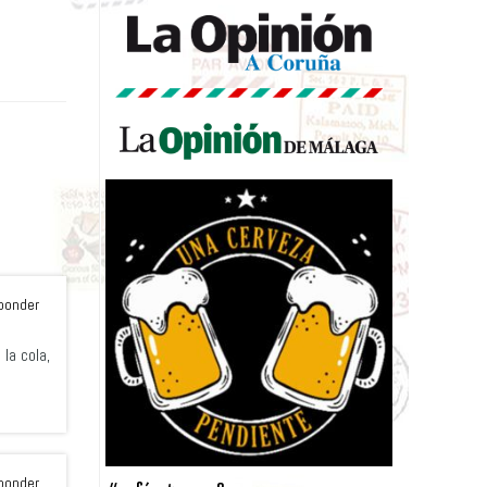
ponder
la cola,
ponder