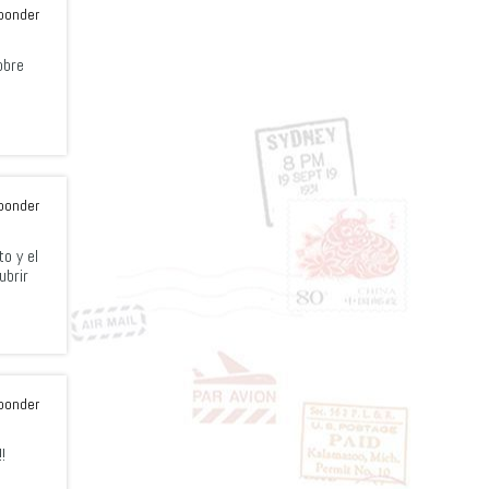
ponder
obre
ponder
o y el
ubrir
ponder
!