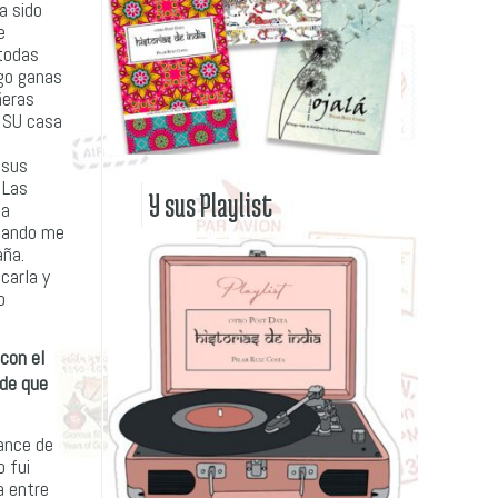
a sido
e
 todas
ngo ganas
ñeras
n SU casa
 sus
 Las
Y sus Playlist
ta
cuando me
aña.
carla y
o
 con el
 de que
lance de
 fui
a entre