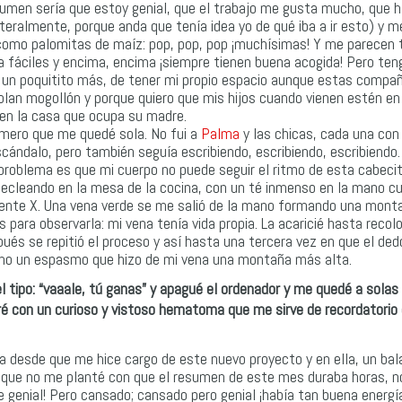
umen sería que estoy genial, que el trabajo me gusta mucho, que h
iteralmente, porque anda que tenía idea yo de qué iba a ir esto) y m
 como palomitas de maíz: pop, pop, pop ¡muchísimas! Y me parecen
a fáciles y encima, encima ¡siempre tienen buena acogida! Pero te
 un poquitito más, de tener mi propio espacio aunque estas compa
lan mogollón y porque quiero que mis hijos cuando vienen estén e
en la casa que ocupa su madre.
imero que me quedé sola. No fui a
Palma
y las chicas, cada una con
cándalo, pero también seguía escribiendo, escribiendo, escribiendo.
roblema es que mi cuerpo no puede seguir el ritmo de esta cabeci
tecleando en la mesa de la cocina, con un té inmenso en la mano 
diente X. Una vena verde se me salió de la mano formando una mont
s para observarla: mi vena tenía vida propia. La acaricié hasta recolo
ués se repitió el proceso y así hasta una tercera vez en que el ded
mo un espasmo que hizo de mi vena una montaña más alta.
l tipo: “vaaale, tú ganas” y apagué el ordenador y me quedé a solas
é con un curioso y vistoso
hematoma
que me sirve de recordatorio
a desde que me hice cargo de este nuevo proyecto y en ella, un ba
a que no me planté con que el resumen de este mes duraba horas, no
e genial! Pero cansado; cansado pero genial ¡había tan buena energí