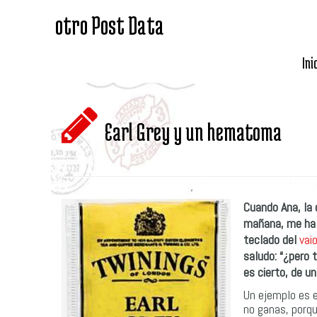
otro Post Data
Ini
Earl Grey y un hematoma
Cuando Ana, la 
mañana, me ha p
teclado del
vai
saludo: “¿pero 
es cierto, de u
Un ejemplo es e
no ganas, porq