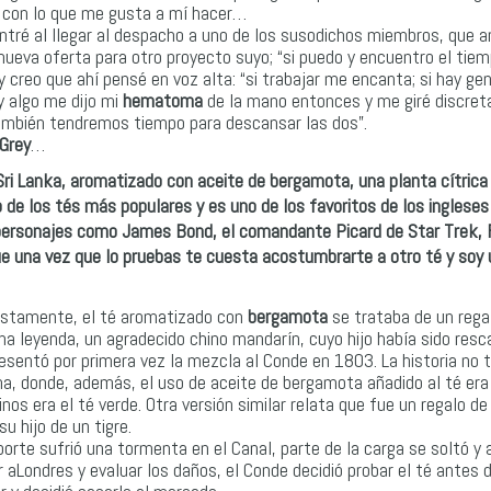
, con lo que me gusta a mí hacer…
tré al llegar al despacho a uno de los susodichos miembros, que 
nueva oferta para otro proyecto suyo; “si puedo y encuentro el tiem
 creo que ahí pensé en voz alta: “si trabajar me encanta; si hay ge
y algo me dijo mi
hematoma
de la mano entonces y me giré discre
 también tendremos tiempo para descansar las dos”.
 Grey
…
ri Lanka, aromatizado con aceite de bergamota, una planta cítrica
 de los tés más populares y es uno de los favoritos de los ingleses
 personajes como James Bond, el comandante Picard de Star Trek, F
ue una vez que lo pruebas te cuesta acostumbrarte a otro té y soy 
stamente, el té aromatizado con
bergamota
se trataba de un rega
a leyenda, un agradecido chino mandarín, cuyo hijo había sido res
esentó por primera vez la mezcla al Conde en 1803. La historia no 
na, donde, además, el uso de aceite de bergamota añadido al té era
s era el té verde. Otra versión similar relata que fue un regalo de
u hijo de un tigre.
rte sufrió una tormenta en el Canal, parte de la carga se soltó y 
 aLondres y evaluar los daños, el Conde decidió probar el té antes d