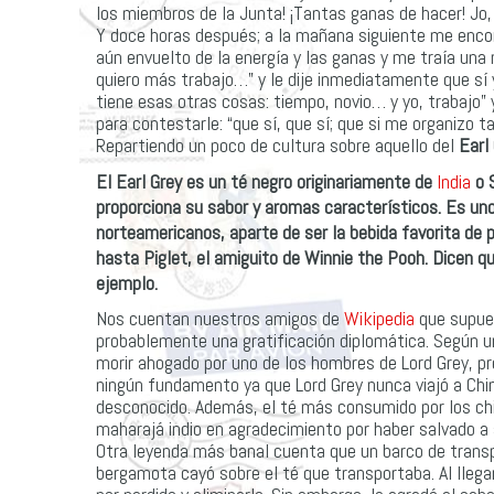
los miembros de la Junta! ¡Tantas ganas de hacer! Jo
Y doce horas después; a la mañana siguiente me encon
aún envuelto de la energía y las ganas y me traía una 
quiero más trabajo…” y le dije inmediatamente que sí y
tiene esas otras cosas: tiempo, novio… y yo, trabajo” 
para contestarle: “que sí, que sí; que si me organizo
Repartiendo un poco de cultura sobre aquello del
Earl
El
Earl Grey
es un
té
negro originariamente de
India
o S
proporciona su sabor y aromas característicos. Es uno
norteamericanos, aparte de ser la bebida favorita de
hasta Piglet, el amiguito de Winnie the Pooh. Dicen q
ejemplo.
Nos cuentan nuestros amigos de
Wikipedia
que supue
probablemente una gratificación diplomática. Según un
morir ahogado por uno de los hombres de Lord Grey, pr
ningún fundamento ya que Lord Grey nunca viajó a Chi
desconocido. Además, el té más consumido por los chino
maharajá indio en agradecimiento por haber salvado a s
Otra leyenda más banal cuenta que un barco de transpo
bergamota cayó sobre el té que transportaba. Al llegar