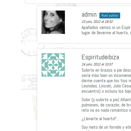
admin
Post author
23 julio, 2012 at 18:52
Apañados vamos si un Espíri
lugar de llevarme al huerto, 
Espiritudeibiza
24 julio, 2012 at 10:57
Subirte en brazos a pie des
sería más bien un inconveni
darme cuenta que los tios m
Leonidas, Lincoln, Julio Ces
encuentro) o incluso los baj
Subir (y subirte a pie) Atla
pulmones, de corazón, de br
reto no es nada romántico 
¿Llevarte al huerto?…
Soy nieto de un fornido y at