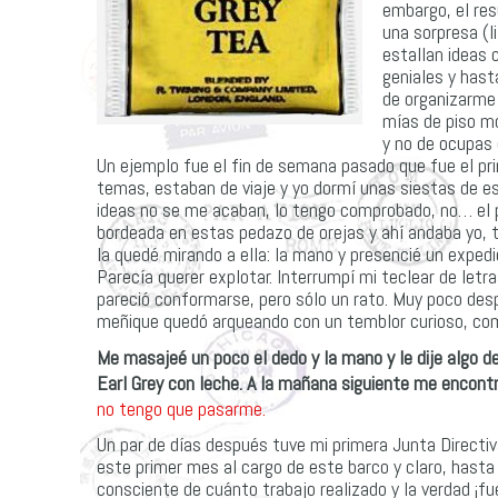
embargo, el res
una sorpresa (l
estallan ideas
geniales y hast
de organizarme
mías de piso mo
y no de ocupas 
Un ejemplo fue el fin de semana pasado que fue el pr
temas, estaban de viaje y yo dormí unas siestas de es
ideas no se me acaban, lo tengo comprobado, no… el p
bordeada en estas pedazo de orejas y ahí andaba yo, 
la quedé mirando a ella: la mano y presencié un expe
Parecía querer explotar. Interrumpí mi teclear de letra
pareció conformarse, pero sólo un rato. Muy poco desp
meñique quedó arqueando con un temblor curioso, co
Me masajeé un poco el dedo y la mano y le dije algo de
Earl Grey con leche. A la mañana siguiente me encontr
no tengo que pasarme.
Un par de días después tuve mi primera Junta Directiv
este primer mes al cargo de este barco y claro, hast
consciente de cuánto trabajo realizado y la verdad ¡fu