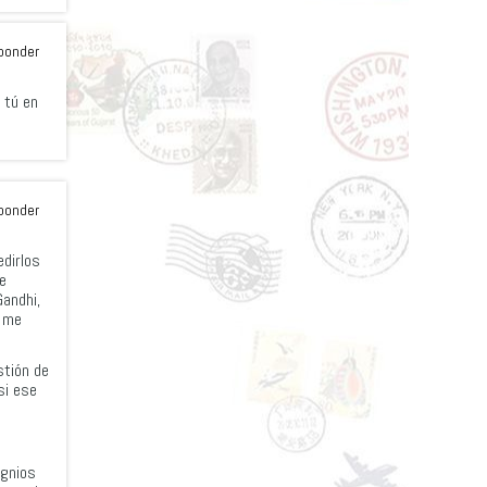
ponder
 tú en
ponder
dirlos
e
Gandhi,
e me
stión de
si ese
ignios