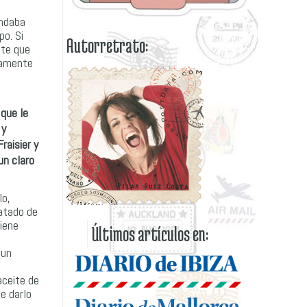
andaba
po. Si
Autorretrato:
nte que
tamente
 que le
 y
raisier y
un claro
lo,
catado de
tiene
Últimos artículos en:
 un
aceite de
e darlo