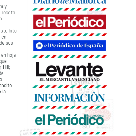
 muy
a receta
a
ste hito.
, en
 de sus
 en hoja
nque
Hill;
de
 o
oncito.
 la