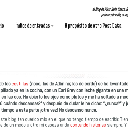
el blog de Pilar Ruiz Costa. 
primer párrafo, el seg
cio
Índice de entradas
A propósito de otro Post Data
de las
costillas
(nooo, las de Adán no; las de cerdo) se ha levantad
illado ya en la cocina, con un
Earl Grey con leche
gigante en una m
o
en las dos. Ha abierto los ojos como platos y me ha soltado a mo
tú cuándo descansas?” y después de dudar le he dicho: “¿nunca?” y 
n tiempo a esta parte ¡otra vez! No descanso nunca.
ste blog tan querido mío en el que no tengo tiempo de escribir. Ti
ue de un modo u otro mi cabeza anda
contando historias
siempre. Y 