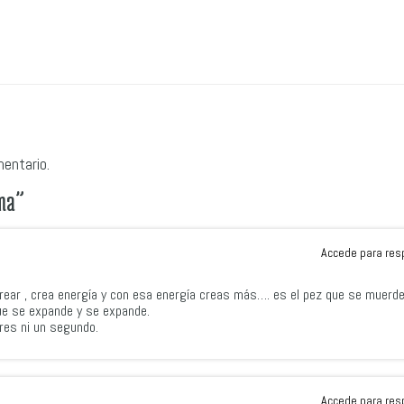
mentario.
ma
”
Accede para res
crear , crea energía y con esa energía creas más…. es el pez que se muerde 
que se expande y se expande.
res ni un segundo.
Accede para res