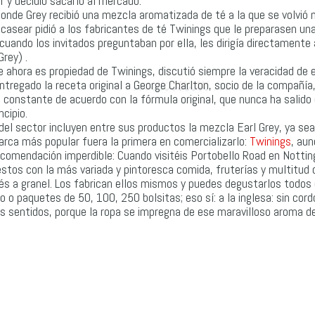
or y decidió sacarlo al mercado.
 Conde Grey recibió una mezcla aromatizada de té a la que se volvió
asear pidió a los fabricantes de té Twinings que le preparasen un
 cuando los invitados preguntaban por ella, les dirigía directamente 
rey) .
e ahora es propiedad de Twinings, discutió siempre la veracidad de e
ntregado la receta original a George Charlton, socio de la compañía
constante de acuerdo con la fórmula original, que nunca ha salido
cipio.
el sector incluyen entre sus productos la mezcla Earl Grey, ya sea
arca más popular fuera la primera en comercializarlo:
Twinings
, au
comendación imperdible: Cuando visitéis Portobello Road en Notting 
estos con la más variada y pintoresca comida, fruterías y multitud 
és a granel. Los fabrican ellos mismos y puedes degustarlos todos
 o paquetes de 50, 100, 250 bolsitas; eso sí: a la inglesa: sin cord
os sentidos, porque la ropa se impregna de ese maravilloso aroma de