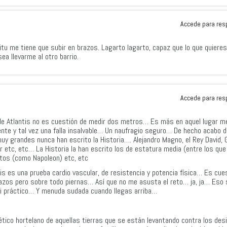
Accede para res
tu me tiene que subir en brazos. Lagarto lagarto, capaz que lo que quieres
sea llevarme al otro barrio.
Accede para res
de Atlantis no es cuestión de medir dos metros… Es más en aquel lugar me
ente y tal vez una falla insalvable… Un naufragio seguro… De hecho acabo d
uy grandes nunca han escrito la Historia…. Alejandro Magno, el Rey David, 
ar etc, etc… La Historia la han escrito los de estatura media (entre los qu
itos (como Napoleon) etc, etc
ntis es una prueba cardio vascular, de resistencia y potencia física… Es cue
azos pero sobre todo piernas… Así que no me asusta el reto… ja, ja… Eso 
ni práctico… Y menuda sudada cuando llegas arriba…
lético hortelano de aquellas tierras que se están levantando contra los des