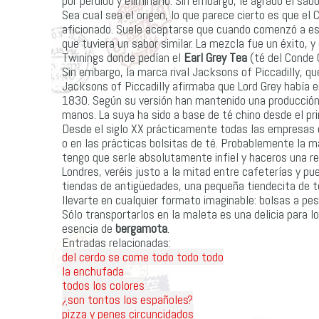
por perdido y eliminarlo. Sin embargo, le agradó el sab
Sea cual sea el origen, lo que parece cierto es que el
aficionado. Suele aceptarse que cuando comenzó a esc
que tuviera un sabor similar. La mezcla fue un éxito, y
Twinings donde pedían el
Earl Grey Tea
(té del Conde G
Sin embargo, la marca rival Jacksons of Piccadilly, qu
Jacksons of Piccadilly afirmaba que Lord Grey había e
1830. Según su versión han mantenido una producción 
manos. La suya ha sido a base de té chino desde el prin
Desde el siglo XX prácticamente todas las empresas d
o en las prácticas bolsitas de té. Probablemente la m
tengo que serle absolutamente infiel y haceros una re
Londres, veréis justo a la mitad entre cafeterías y pu
tiendas de antigüedades, una pequeña tiendecita de t
llevarte en cualquier formato imaginable: bolsas a peso
Sólo transportarlos en la maleta es una delicia para l
esencia de
bergamota
.
Entradas relacionadas:
del cerdo se come todo todo todo
la enchufada
todos los colores
¿son tontos los españoles?
pizza y penes circuncidados