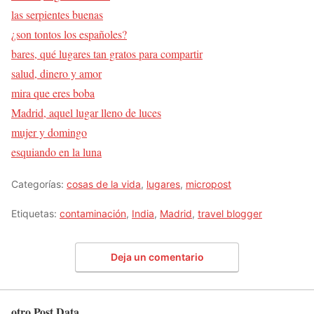
las serpientes buenas
¿son tontos los españoles?
bares, qué lugares tan gratos para compartir
salud, dinero y amor
mira que eres boba
Madrid, aquel lugar lleno de luces
mujer y domingo
esquiando en la luna
Categorías:
cosas de la vida
,
lugares
,
micropost
Etiquetas:
contaminación
,
India
,
Madrid
,
travel blogger
Deja un comentario
otro Post Data